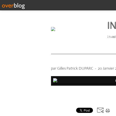
I
Inves
Gilles DUPARC
par Gilles Patrick DUPARC
-
20 Janvier 
Partager cet article