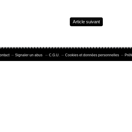
Article suivant
ontact
Signaler un abus
C.G.U.
Cookies et données personnelles
Préf